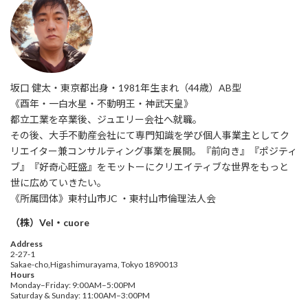
坂口 健太・東京都出身・1981年生まれ（44歳）AB型
《酉年・一白水星・不動明王・神武天皇》
都立工業を卒業後、ジュエリー会社へ就職。
その後、大手不動産会社にて専門知識を学び個人事業主としてク
リエイター兼コンサルティング事業を展開。『前向き』『ポジティ
ブ』『好奇心旺盛』をモットーにクリエイティブな世界をもっと
世に広めていきたい。
《所属団体》東村山市JC ・東村山市倫理法人会
（株）Vel・cuore
Address
2-27-1
Sakae-cho,Higashimurayama, Tokyo 1890013
Hours
Monday–Friday: 9:00AM–5:00PM
Saturday & Sunday: 11:00AM–3:00PM