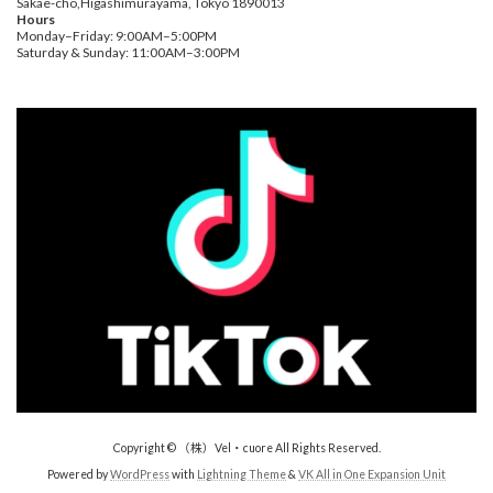
Sakae-cho,Higashimurayama, Tokyo 1890013
Hours
Monday–Friday: 9:00AM–5:00PM
Saturday & Sunday: 11:00AM–3:00PM
Copyright © （株）Vel・cuore All Rights Reserved.
Powered by
WordPress
with
Lightning Theme
&
VK All in One Expansion Unit